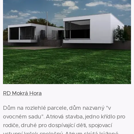
RD Mokrá Hora
Dům na rozlehlé parcele, dům nazvaný "v
ovocném sadu". Atriová stavba, jedno křídlo pro
rodiče, druhé pro dospívající děti, spojovací
vstupní krček společný. Atrium skýtá kýžené