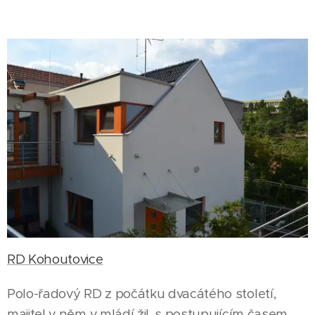
RD Kohoutovice
Polo-řadový RD z počátku dvacátého století,
majitel v něm v mládí žil, s postupujícím časem