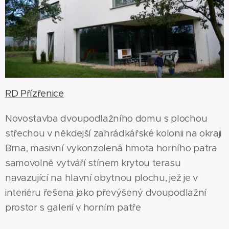
RD Přízřenice
Novostavba dvoupodlažního domu s plochou
střechou v někdejší zahrádkářské kolonii na okraji
Brna, masivní vykonzolená hmota horního patra
samovolně vytváří stínem krytou terasu
navazující na hlavní obytnou plochu, jež je v
interiéru řešena jako převýšený dvoupodlažní
prostor s galerií v horním patře