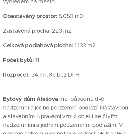
výhledem na město.
Obestavěný prostor:
5.050 m3
Zastavěná plocha:
223 m2
Celková podlahová plocha:
1.133 m2
Počet bytů:
11
Rozpočet:
34 mil. Kč bez DPH
Bytový dům Alešova
měl původně dvě
nadzemní a jedno podzemní podlaží. Nástavbou
a stavebními úpravami vznikl objekt se čtyřmi
nadzemními a jedním podzemním podlažím. V
domě je celkem 9 jednotek o velkosti 1+kk a 2+kk.