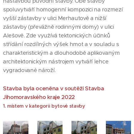
nástavbou původní stavby. Obě stavby
spoluvytváří homogenní kompozici na rozmezí
vyšší zástavby v ulici Merhautově a nižší
zástavby (převážně rodinnými domy) v ulici
Alešově. Zde využívá tektonických účinků
střídání rozdílných výšek hmot a v souladu s
charakteristickým a dlouhodobě aplikovaným
architektonickým nástrojem vytváří lehce
vygradované nároží.
Stavba byla oceněna v soutěži Stavba
Jihomoravského kraje 2022
1. místem v kategorii bytové stavby