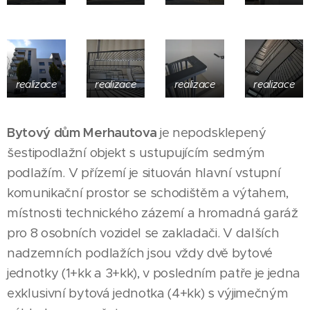
realizace
realizace
realizace
realizace
Bytový dům Merhautova
je nepodsklepený
šestipodlažní objekt s ustupujícím sedmým
podlažím. V přízemí je situován hlavní vstupní
komunikační prostor se schodištěm a výtahem,
místnosti technického zázemí a hromadná garáž
pro 8 osobních vozidel se zakladači. V dalších
nadzemních podlažích jsou vždy dvě bytové
jednotky (1+kk a 3+kk), v posledním patře je jedna
exklusivní bytová jednotka (4+kk) s výjimečným