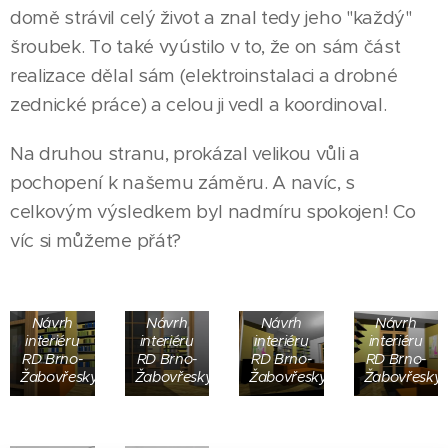
domě strávil celý život a znal tedy jeho "každý"
šroubek. To také vyústilo v to, že on sám část
realizace dělal sám (elektroinstalaci a drobné
zednické práce) a celou ji vedl a koordinoval.
Na druhou stranu, prokázal velikou vůli a
pochopení k našemu záměru. A navíc, s
celkovým výsledkem byl nadmíru spokojen! Co
víc si můžeme přát?
Návrh
Návrh
Návrh
Návrh
interiéru
interiéru
interiéru
interiéru
RD Brno-
RD Brno-
RD Brno-
RD Brno-
Žabovřesky
Žabovřesky
Žabovřesky
Žabovřesky